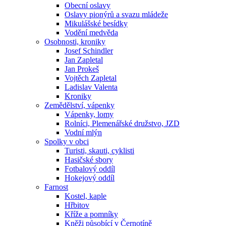
Obecní oslavy
Oslavy pionýrů a svazu mládeže
Mikulášské besídky
Vodění medvěda
Osobnosti, kroniky
Josef Schindler
Jan Zapletal
Jan Prokeš
Vojtěch Zapletal
Ladislav Valenta
Kroniky
Zemědělství, vápenky
Vápenky, lomy
Rolníci, Plemenářské družstvo, JZD
Vodní mlýn
Spolky v obci
Turisti, skauti, cyklisti
Hasičské sbory
Fotbalový oddíl
Hokejový oddíl
Farnost
Kostel, kaple
Hřbitov
Kříže a pomníky
Kněži působící v Černotíně