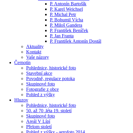
P. Antonín Bartošík
P. Karel Weichsel
P. Michal Petr
P. Bohumil Vícha
P. Miloš Gandera
P. František Beníček
P. Jan Franta
P. František Antonín Dostál
Aktuality
Kontakt
Vaše názory
Černotín
Pohlednice, historické foto
Stavební akce
Povodně, regulace potoka
Skupinové foto
Fotografie z obce
Pohled z výšky
Hluzov
Pohlednice, historické foto
50. až 70 .léta 19. století
Skupinové foto
Areál V Lípí
Přelom století
Pohled z výšky - aerofoto 2014