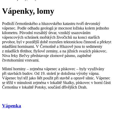
Vápenky, lomy
Podloží černotínského a hluzovského katastru tvoří devonský
vápenec. Podle odhadu geologů je mocnost ložiska kolem jednoho
kilometru. Původní rozsáhlý útvar, vzniklý usazováním
vápencových schránek mořských živočichů na konci starších
prvohor, byl v pozdější době rozrušen tektonickou činností a překryt
mladšími horninami. V Černotíně a Hluzově jsou to sedimenty
z mladších třetihor, flyšové zeminy, a na jižních svazích pískovec.
Niva řeky Bečvy představuje zlomové pásmo, zaplněné
čtvrtohorními vrstvami.
Místní horniny – zejména vápenec a pískovec – byly využívány
při stavbách budov. Od 19. století je doložena výroby vápna.
Vápenec byl též jako štět použit při stavbě a opravě silnic. Vápenec
se těžil v minulosti zejména v lokalitě Skalky, pískovec v horní části
Černotína v lokalitě Potoky, součástí dřívějších Drah.
Vápenka