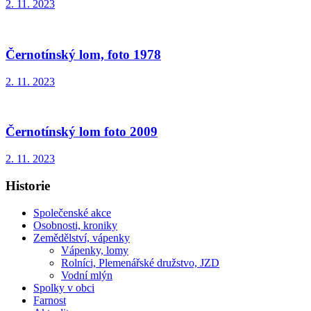
2. 11. 2023
Černotínský lom, foto 1978
2. 11. 2023
Černotínský lom foto 2009
2. 11. 2023
Historie
Společenské akce
Osobnosti, kroniky
Zemědělství, vápenky
Vápenky, lomy
Rolníci, Plemenářské družstvo, JZD
Vodní mlýn
Spolky v obci
Farnost