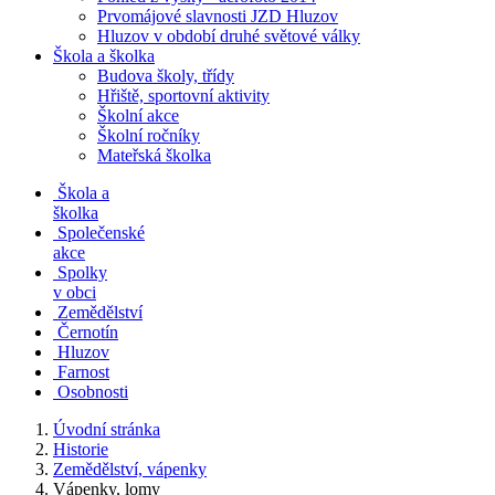
Prvomájové slavnosti JZD Hluzov
Hluzov v období druhé světové války
Škola a školka
Budova školy, třídy
Hřiště, sportovní aktivity
Školní akce
Školní ročníky
Mateřská školka
Škola a
školka
Společenské
akce
Spolky
v obci
Zemědělství
Černotín
Hluzov
Farnost
Osobnosti
Úvodní stránka
Historie
Zemědělství, vápenky
Vápenky, lomy