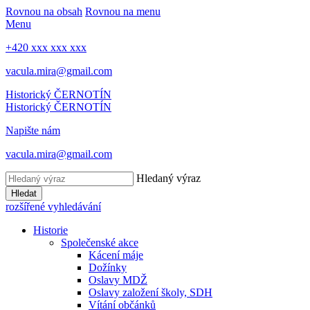
Rovnou na obsah
Rovnou na menu
Menu
+420 xxx xxx xxx
vacula.mira@gmail.com
Historický ČERNOTÍN
Historický ČERNOTÍN
Napište nám
vacula.mira@gmail.com
Hledaný výraz
Hledat
rozšířené vyhledávání
Historie
Společenské akce
Kácení máje
Dožínky
Oslavy MDŽ
Oslavy založení školy, SDH
Vítání občánků