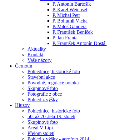
P. Antonín Bartošík
P. Karel Weichsel
P. Michal Petr
P. Bohumil Vícha
P. Miloš Gandera
P. František Beníček
P. Jan Franta
P. František Antonín Dostál
Aktuality
Kontakt
Vaše názory
Černotín
Pohlednice, historické foto
Stavební akce
Povodně, regulace potoka
Skupinové foto
Fotografie z obce
Pohled z výšky
Hluzov
Pohlednice, historické foto
50. až 70 .léta 19. století
Skupinové foto
Areál V Lípí
Přelom století
Pohled z výšky - aerofoto 2014