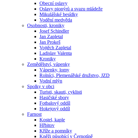
Obecní oslavy
Oslavy pionýrů a svazu mládeže
Mikulášské besídky
Vodění medvěda
Osobnosti, kroniky
Josef Schindler
Jan Zapletal
Jan Prokeš
Vojtěch Zapletal
Ladislav Valenta
Kroniky
Zemědělství, vápenky
Vápenky, lomy
Rolníci, Plemenářské družstvo, JZD
Vodní mlýn
Spolky v obci
Turisti, skauti, cyklisti
Hasičské sbory
Fotbalový oddíl
Hokejový oddíl
Farnost
Kostel, kaple
Hřbitov
Kříže a pomníky
Kněži působící v Černotíně