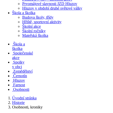
Prvomájové slavnosti JZD Hluzov
Hluzov v období druhé světové války
Škola a školka
Budova školy, třídy
Hřiště, sportovní aktivity
Školní akce
Školní ročníky
Mateřská školka
Škola a
školka
Společenské
akce
Spolky
v obci
Zemědělství
Černotín
Hluzov
Farnost
Osobnosti
Úvodní stránka
Historie
Osobnosti, kroniky