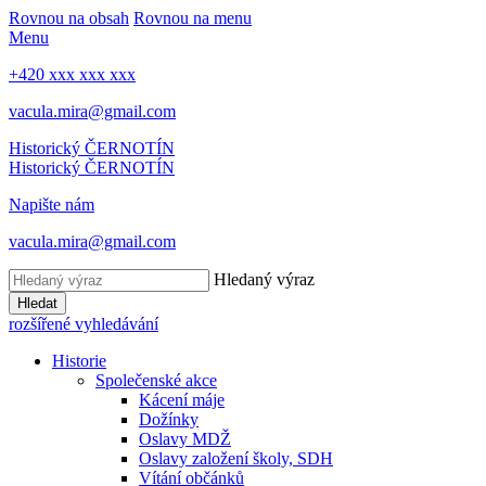
Rovnou na obsah
Rovnou na menu
Menu
+420 xxx xxx xxx
vacula.mira@gmail.com
Historický ČERNOTÍN
Historický ČERNOTÍN
Napište nám
vacula.mira@gmail.com
Hledaný výraz
Hledat
rozšířené vyhledávání
Historie
Společenské akce
Kácení máje
Dožínky
Oslavy MDŽ
Oslavy založení školy, SDH
Vítání občánků