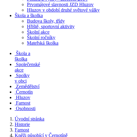
Prvomájové slavnosti JZD Hluzov
Hluzov v období druhé světové války
Škola a školka
Budova školy, třídy
Hřiště, sportovní aktivity
Školní akce
Školní ročníky
Mateřská školka
Škola a
školka
Společenské
akce
Spolky
v obci
Zemědělství
Černotín
Hluzov
Farnost
Osobnosti
Úvodní stránka
Historie
Farnost
Kněži působící v Černotíně