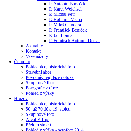
P. Antonín Bartošík
P. Karel Weichsel
P. Michal Petr
P. Bohumil Vícha
P. Miloš Gandera
P. František Beníček
P. Jan Franta
P. František Antonín Dostál
Aktuality
Kontakt
Vaše názory
Černotín
Pohlednice, historické foto
Stavební akce
Povodně, regulace potoka
Skupinové foto
Fotografie z obce
Pohled z výšky
Hluzov
Pohlednice, historické foto
50. až 70 .léta 19. století
Skupinové foto
Areál V Lípí
Přelom století
Pohled z výšky - aerofoto 2014