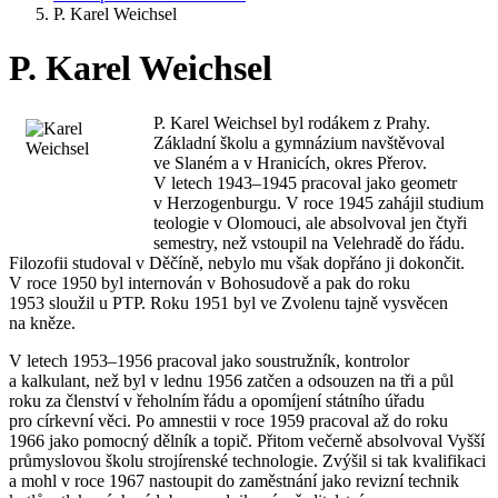
P. Karel Weichsel
P. Karel Weichsel
P. Karel Weichsel byl rodákem z Prahy.
Základní školu a gymnázium navštěvoval
ve Slaném a v Hranicích, okres Přerov.
V letech 1943–1945 pracoval jako geometr
v Herzogenburgu. V roce 1945 zahájil studium
teologie v Olomouci, ale absolvoval jen čtyři
semestry, než vstoupil na Velehradě do řádu.
Filozofii studoval v Děčíně, nebylo mu však dopřáno ji dokončit.
V roce 1950 byl internován v Bohosudově a pak do roku
1953 sloužil u PTP. Roku 1951 byl ve Zvolenu tajně vysvěcen
na kněze.
V letech 1953–1956 pracoval jako soustružník, kontrolor
a kalkulant, než byl v lednu 1956 zatčen a odsouzen na tři a půl
roku za členství v řeholním řádu a opomíjení státního úřadu
pro církevní věci. Po amnestii v roce 1959 pracoval až do roku
1966 jako pomocný dělník a topič. Přitom večerně absolvoval Vyšší
průmyslovou školu strojírenské technologie. Zvýšil si tak kvalifikaci
a mohl v roce 1967 nastoupit do zaměstnání jako revizní technik