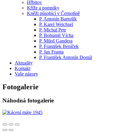
Hřbitov
Kříže a pomníky
Kněži působící v Černotíně
P. Antonín Bartošík
P. Karel Weichsel
P. Michal Petr
P. Bohumil Vícha
P. Miloš Gandera
P. František Beníček
P. Jan Franta
P. František Antonín Dostál
Aktuality
Kontakt
Vaše názory
Fotogalerie
Náhodná fotogalerie