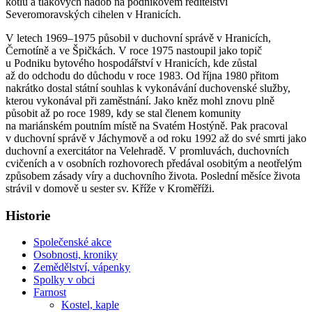
kotlů a tlakových nádob na podnikovém ředitelství
Severomoravských cihelen v Hranicích.
V letech 1969–1975 působil v duchovní správě v Hranicích,
Černotíně a ve Špičkách. V roce 1975 nastoupil jako topič
u Podniku bytového hospodářství v Hranicích, kde zůstal
až do odchodu do důchodu v roce 1983. Od října 1980 přitom
nakrátko dostal státní souhlas k vykonávání duchovenské služby,
kterou vykonával při zaměstnání. Jako kněz mohl znovu plně
působit až po roce 1989, kdy se stal členem komunity
na mariánském poutním místě na Svatém Hostýně. Pak pracoval
v duchovní správě v Jáchymově a od roku 1992 až do své smrti jako
duchovní a exercitátor na Velehradě. V promluvách, duchovních
cvičeních a v osobních rozhovorech předával osobitým a neotřelým
způsobem zásady víry a duchovního života. Poslední měsíce života
strávil v domově u sester sv. Kříže v Kroměříži.
Historie
Společenské akce
Osobnosti, kroniky
Zemědělství, vápenky
Spolky v obci
Farnost
Kostel, kaple