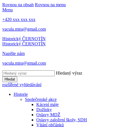
Rovnou na obsah
Rovnou na menu
Menu
+420 xxx xxx xxx
vacula.mira@gmail.com
Historický ČERNOTÍN
Historický ČERNOTÍN
Napište nám
vacula.mira@gmail.com
Hledaný výraz
Hledat
rozšířené vyhledávání
Historie
Společenské akce
Kácení máje
Dožínky
Oslavy MDŽ
Oslavy založení školy, SDH
Vítání občánků