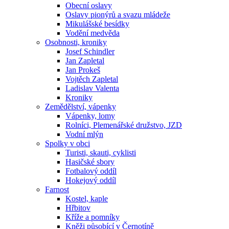
Obecní oslavy
Oslavy pionýrů a svazu mládeže
Mikulášské besídky
Vodění medvěda
Osobnosti, kroniky
Josef Schindler
Jan Zapletal
Jan Prokeš
Vojtěch Zapletal
Ladislav Valenta
Kroniky
Zemědělství, vápenky
Vápenky, lomy
Rolníci, Plemenářské družstvo, JZD
Vodní mlýn
Spolky v obci
Turisti, skauti, cyklisti
Hasičské sbory
Fotbalový oddíl
Hokejový oddíl
Farnost
Kostel, kaple
Hřbitov
Kříže a pomníky
Kněži působící v Černotíně