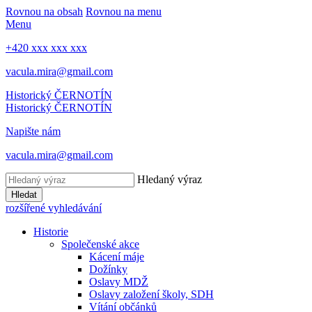
Rovnou na obsah
Rovnou na menu
Menu
+420 xxx xxx xxx
vacula.mira@gmail.com
Historický ČERNOTÍN
Historický ČERNOTÍN
Napište nám
vacula.mira@gmail.com
Hledaný výraz
Hledat
rozšířené vyhledávání
Historie
Společenské akce
Kácení máje
Dožínky
Oslavy MDŽ
Oslavy založení školy, SDH
Vítání občánků