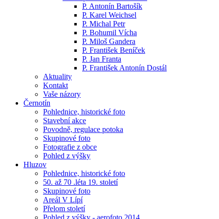
P. Antonín Bartošík
P. Karel Weichsel
P. Michal Petr
P. Bohumil Vícha
P. Miloš Gandera
P. František Beníček
P. Jan Franta
P. František Antonín Dostál
Aktuality
Kontakt
Vaše názory
Černotín
Pohlednice, historické foto
Stavební akce
Povodně, regulace potoka
Skupinové foto
Fotografie z obce
Pohled z výšky
Hluzov
Pohlednice, historické foto
50. až 70 .léta 19. století
Skupinové foto
Areál V Lípí
Přelom století
Pohled z výšky - aerofoto 2014