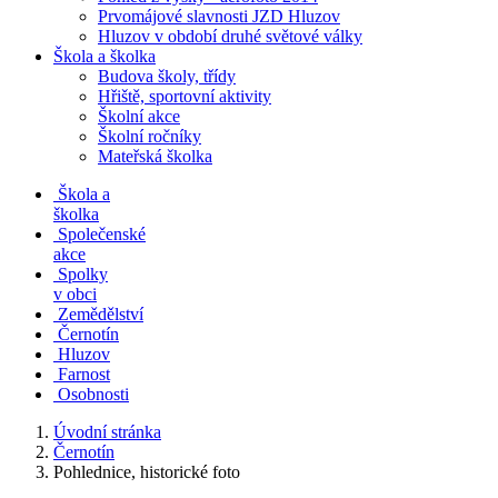
Prvomájové slavnosti JZD Hluzov
Hluzov v období druhé světové války
Škola a školka
Budova školy, třídy
Hřiště, sportovní aktivity
Školní akce
Školní ročníky
Mateřská školka
Škola a
školka
Společenské
akce
Spolky
v obci
Zemědělství
Černotín
Hluzov
Farnost
Osobnosti
Úvodní stránka
Černotín
Pohlednice, historické foto