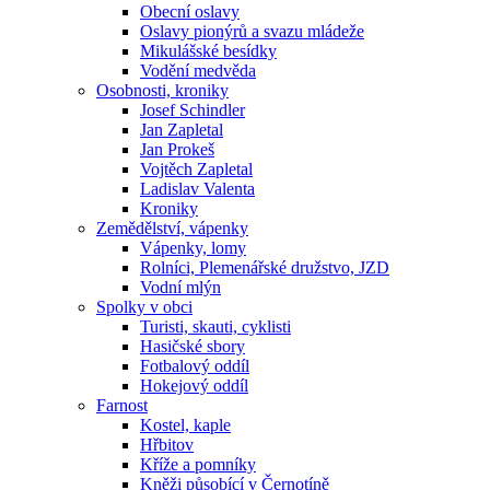
Obecní oslavy
Oslavy pionýrů a svazu mládeže
Mikulášské besídky
Vodění medvěda
Osobnosti, kroniky
Josef Schindler
Jan Zapletal
Jan Prokeš
Vojtěch Zapletal
Ladislav Valenta
Kroniky
Zemědělství, vápenky
Vápenky, lomy
Rolníci, Plemenářské družstvo, JZD
Vodní mlýn
Spolky v obci
Turisti, skauti, cyklisti
Hasičské sbory
Fotbalový oddíl
Hokejový oddíl
Farnost
Kostel, kaple
Hřbitov
Kříže a pomníky
Kněži působící v Černotíně