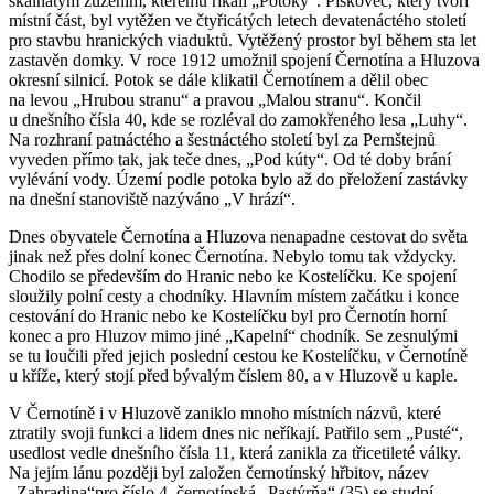
skalnatým zůžením, kterému říkali „Potoky“. Pískovec, který tvoří
místní část, byl vytěžen ve čtyřicátých letech devatenáctého století
pro stavbu hranických viaduktů. Vytěžený prostor byl během sta let
zastavěn domky. V roce 1912 umožnil spojení Černotína a Hluzova
okresní silnicí. Potok se dále klikatil Černotínem a dělil obec
na levou „Hrubou stranu“ a pravou „Malou stranu“. Končil
u dnešního čísla 40, kde se rozléval do zamokřeného lesa „Luhy“.
Na rozhraní patnáctého a šestnáctého století byl za Pernštejnů
vyveden přímo tak, jak teče dnes, „Pod kúty“. Od té doby brání
vylévání vody. Území podle potoka bylo až do přeložení zastávky
na dnešní stanoviště nazýváno „V hrází“.
Dnes obyvatele Černotína a Hluzova nenapadne cestovat do světa
jinak než přes dolní konec Černotína. Nebylo tomu tak vždycky.
Chodilo se především do Hranic nebo ke Kostelíčku. Ke spojení
sloužily polní cesty a chodníky. Hlavním místem začátku i konce
cestování do Hranic nebo ke Kostelíčku byl pro Černotín horní
konec a pro Hluzov mimo jiné „Kapelní“ chodník. Se zesnulými
se tu loučili před jejich poslední cestou ke Kostelíčku, v Černotíně
u kříže, který stojí před bývalým číslem 80, a v Hluzově u kaple.
V Černotíně i v Hluzově zaniklo mnoho místních názvů, které
ztratily svoji funkci a lidem dnes nic neříkají. Patřilo sem „Pusté“,
usedlost vedle dnešního čísla 11, která zanikla za třicetileté války.
Na jejím lánu později byl založen černotínský hřbitov, název
„Zahradina“pro číslo 4, černotínská „Pastýrňa“ (35) se studní