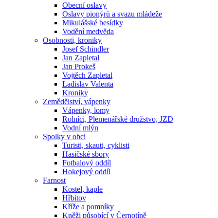
Obecní oslavy
Oslavy pionýrů a svazu mládeže
Mikulášské besídky
Vodění medvěda
Osobnosti, kroniky
Josef Schindler
Jan Zapletal
Jan Prokeš
Vojtěch Zapletal
Ladislav Valenta
Kroniky
Zemědělství, vápenky
Vápenky, lomy
Rolníci, Plemenářské družstvo, JZD
Vodní mlýn
Spolky v obci
Turisti, skauti, cyklisti
Hasičské sbory
Fotbalový oddíl
Hokejový oddíl
Farnost
Kostel, kaple
Hřbitov
Kříže a pomníky
Kněži působící v Černotíně