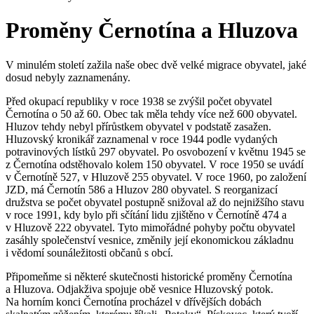
Proměny Černotína a Hluzova
V minulém století zažila naše obec dvě velké migrace obyvatel, jaké
dosud nebyly zaznamenány.
Před okupací republiky v roce 1938 se zvýšil počet obyvatel
Černotína o 50 až 60. Obec tak měla tehdy více než 600 obyvatel.
Hluzov tehdy nebyl přírůstkem obyvatel v podstatě zasažen.
Hluzovský kronikář zaznamenal v roce 1944 podle vydaných
potravinových lístků 297 obyvatel. Po osvobození v květnu 1945 se
z Černotína odstěhovalo kolem 150 obyvatel. V roce 1950 se uvádí
v Černotíně 527, v Hluzově 255 obyvatel. V roce 1960, po založení
JZD, má Černotín 586 a Hluzov 280 obyvatel. S reorganizací
družstva se počet obyvatel postupně snižoval až do nejnižšího stavu
v roce 1991, kdy bylo při sčítání lidu zjištěno v Černotíně 474 a
v Hluzově 222 obyvatel. Tyto mimořádné pohyby počtu obyvatel
zasáhly společenství vesnice, změnily její ekonomickou základnu
i vědomí sounáležitosti občanů s obcí.
Připomeňme si některé skutečnosti historické proměny Černotína
a Hluzova. Odjakživa spojuje obě vesnice Hluzovský potok.
Na horním konci Černotína procházel v dřívějších dobách