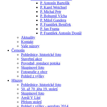
P. Antonín Bartošík
P. Karel Weichsel
P. Michal Petr
P. Bohumil Vícha
P. Miloš Gandera
P. František Beníček
P. Jan Franta
P. František Antonín Dostál
Aktuality
Kontakt
Vaše názory
Černotín
Pohlednice, historické foto
Stavební akce
Povodně, regulace potoka
Skupinové foto
Fotografie z obce
Pohled z výšky
Hluzov
Pohlednice, historické foto
50. až 70 .léta 19. století
Skupinové foto
Areál V Lípí
Přelom století
Pohled z výšky - aerofoto 2014