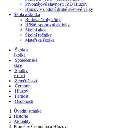
Prvomájové slavnosti JZD Hluzov
Hluzov v období druhé světové války
Škola a školka
Budova školy, třídy
Hřiště, sportovní aktivity
Školní akce
Školní ročníky
Mateřská školka
Škola a
školka
Společenské
akce
Spolky
v obci
Zemědělství
Černotín
Hluzov
Farnost
Osobnosti
Úvodní stránka
Historie
Aktuality
Proměny Černotína a Hluzova