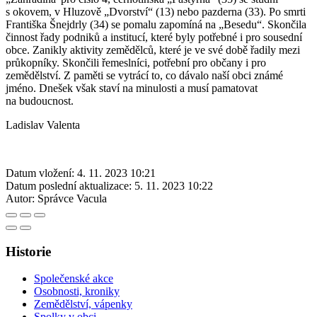
s okovem, v Hluzově „Dvorství“ (13) nebo pazderna (33). Po smrti
Františka Šnejdrly (34) se pomalu zapomíná na „Besedu“. Skončila
činnost řady podniků a institucí, které byly potřebné i pro sousední
obce. Zanikly aktivity zemědělců, které je ve své době řadily mezi
průkopníky. Skončili řemeslníci, potřební pro občany i pro
zemědělství. Z paměti se vytrácí to, co dávalo naší obci známé
jméno. Dnešek však staví na minulosti a musí pamatovat
na budoucnost.
Ladislav Valenta
Datum vložení:
4. 11. 2023 10:21
Datum poslední aktualizace:
5. 11. 2023 10:22
Autor:
Správce Vacula
Historie
Společenské akce
Osobnosti, kroniky
Zemědělství, vápenky
Spolky v obci