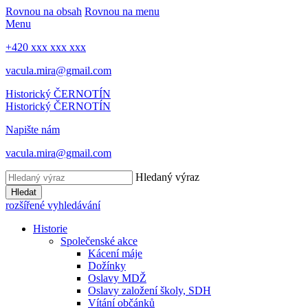
Rovnou na obsah
Rovnou na menu
Menu
+420 xxx xxx xxx
vacula.mira@gmail.com
Historický ČERNOTÍN
Historický ČERNOTÍN
Napište nám
vacula.mira@gmail.com
Hledaný výraz
Hledat
rozšířené vyhledávání
Historie
Společenské akce
Kácení máje
Dožínky
Oslavy MDŽ
Oslavy založení školy, SDH
Vítání občánků