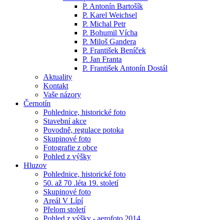
P. Antonín Bartošík
P. Karel Weichsel
P. Michal Petr
P. Bohumil Vícha
P. Miloš Gandera
P. František Beníček
P. Jan Franta
P. František Antonín Dostál
Aktuality
Kontakt
Vaše názory
Černotín
Pohlednice, historické foto
Stavební akce
Povodně, regulace potoka
Skupinové foto
Fotografie z obce
Pohled z výšky
Hluzov
Pohlednice, historické foto
50. až 70 .léta 19. století
Skupinové foto
Areál V Lípí
Přelom století
Pohled z výšky - aerofoto 2014