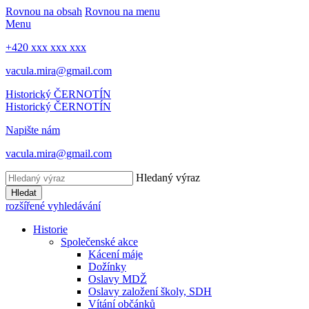
Rovnou na obsah
Rovnou na menu
Menu
+420 xxx xxx xxx
vacula.mira@gmail.com
Historický ČERNOTÍN
Historický ČERNOTÍN
Napište nám
vacula.mira@gmail.com
Hledaný výraz
Hledat
rozšířené vyhledávání
Historie
Společenské akce
Kácení máje
Dožínky
Oslavy MDŽ
Oslavy založení školy, SDH
Vítání občánků