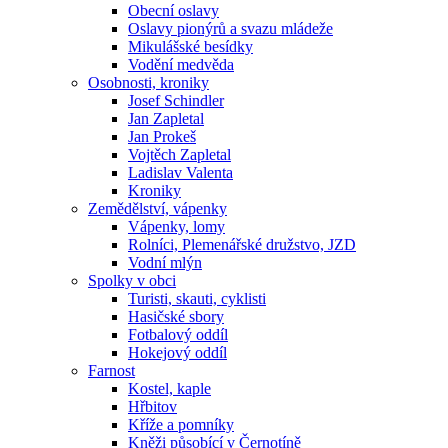
Obecní oslavy
Oslavy pionýrů a svazu mládeže
Mikulášské besídky
Vodění medvěda
Osobnosti, kroniky
Josef Schindler
Jan Zapletal
Jan Prokeš
Vojtěch Zapletal
Ladislav Valenta
Kroniky
Zemědělství, vápenky
Vápenky, lomy
Rolníci, Plemenářské družstvo, JZD
Vodní mlýn
Spolky v obci
Turisti, skauti, cyklisti
Hasičské sbory
Fotbalový oddíl
Hokejový oddíl
Farnost
Kostel, kaple
Hřbitov
Kříže a pomníky
Kněži působící v Černotíně