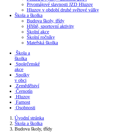
Prvomájové slavnosti JZD Hluzov
Hluzov v období druhé světové války
Škola a školka
Budova školy, třídy
Hřiště, sportovní aktivity
Školní akce
Školní ročníky
Mateřská školka
Škola a
školka
Společenské
akce
Spolky
v obci
Zemědělství
Černotín
Hluzov
Farnost
Osobnosti
Úvodní stránka
Škola a školka
Budova školy, třídy