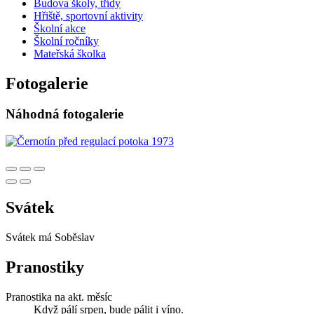
Budova školy, třídy
Hřiště, sportovní aktivity
Školní akce
Školní ročníky
Mateřská školka
Fotogalerie
Náhodná fotogalerie
Svátek
Svátek má
Soběslav
Pranostiky
Pranostika na akt. měsíc
Když pálí srpen, bude pálit i víno.